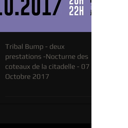
Tribal Bump - deux
prestations -Nocturne des
coteaux de la citadelle - 07
Octobre 2017