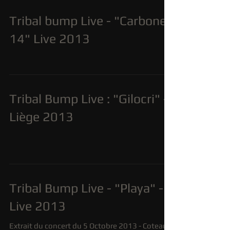
Tribal bump Live - "Carbone
14" Live 2013
Tribal Bump Live : "Gilocri" -
Liège 2013
Tribal Bump Live - "Playa" -
Live 2013
Extrait du concert du 5 Octobre 2013 - Coteaux