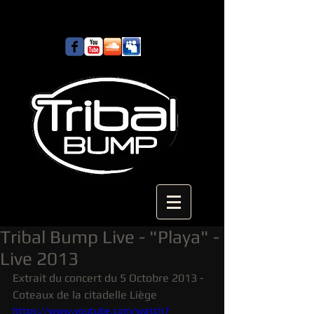
Tribal Bump Live - "Playa" -
Live 2013
Extrait du concert du 5 Octobre 2013 - 
Coteaux de la citadelle Liège 
https://www.youtube.com/watch?