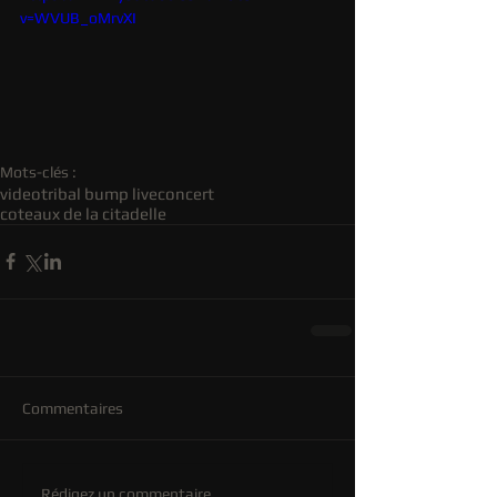
v=WVUB_oMrvXI
Mots-clés :
video
tribal bump live
concert
coteaux de la citadelle
Commentaires
Rédigez un commentaire...